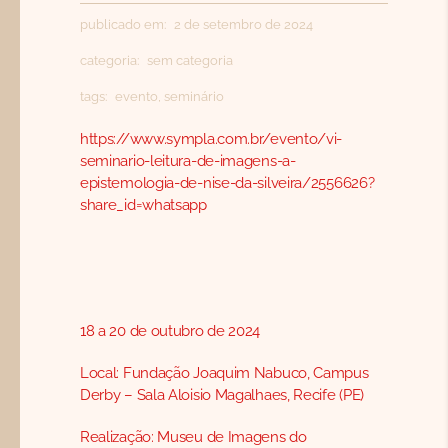
CONTATO
publicado em: 2 de setembro de 2024
SEARCH
categoria:
sem categoria
FOR:
tags:
evento
,
seminário
PORTUGUÊS
https://www.sympla.com.br/evento/vi-
seminario-leitura-de-imagens-a-
epistemologia-de-nise-da-silveira/2556626?
share_id=whatsapp
18 a 20 de outubro de 2024
Local: Fundação Joaquim Nabuco, Campus
Derby – Sala Aloisio Magalhaes, Recife (PE)
Realização: Museu de Imagens do