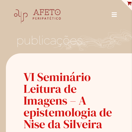
Skip
to
content
Toggle
Navigat
PUBLICAÇÕES
publicações
ENCICLOPÉDIA
ENTREVISTAS
VI Seminário
PROFISSIONAIS
Leitura de
BIBLIOTECA
Imagens – A
LOJA
epistemologia de
Nise da Silveira
SOBRE NÓS