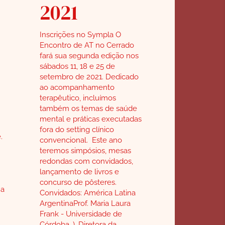
2021
Inscrições no Sympla O
Encontro de AT no Cerrado
fará sua segunda edição nos
sábados 11, 18 e 25 de
setembro de 2021. Dedicado
ao acompanhamento
terapêutico, incluímos
também os temas de saúde
mental e práticas executadas
fora do setting clínico
.
convencional. Este ano
teremos simpósios, mesas
redondas com convidados,
lançamento de livros e
concurso de pôsteres.
na
Convidados: América Latina
ArgentinaProf. Maria Laura
Frank - Universidade de
Córdoba, ), Diretora da