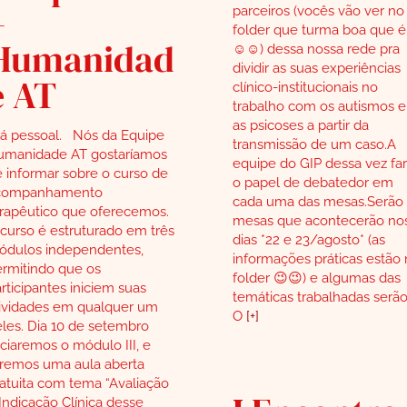
–
parceiros (vocês vão ver no
folder que turma boa que é
Humanidad
☺️☺️) dessa nossa rede pra
dividir as suas experiências
e AT
clínico-institucionais no
trabalho com os autismos e
as psicoses a partir da
á pessoal. Nós da Equipe
transmissão de um caso.A
umanidade AT gostaríamos
equipe do GIP dessa vez fa
 informar sobre o curso de
o papel de debatedor em
companhamento
cada uma das mesas.Serão 
rapêutico que oferecemos.
mesas que acontecerão no
curso é estruturado em três
dias *22 e 23/agosto* (as
ódulos independentes,
informações práticas estão
rmitindo que os
folder 😉😉) e algumas das
rticipantes iniciem suas
temáticas trabalhadas serão
ividades em qualquer um
O
[+]
les. Dia 10 de setembro
iciaremos o módulo III, e
remos uma aula aberta
atuita com tema “Avaliação
Indicação Clínica desse