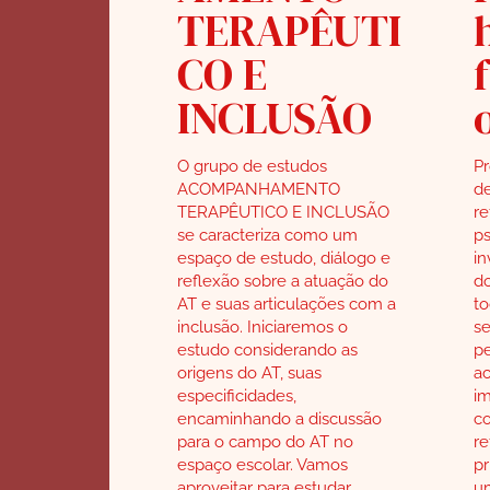
TERAPÊUTI
CO E
INCLUSÃO
O grupo de estudos
P
ACOMPANHAMENTO
d
TERAPÊUTICO E INCLUSÃO
re
se caracteriza como um
ps
espaço de estudo, diálogo e
in
reflexão sobre a atuação do
do
AT e suas articulações com a
to
inclusão. Iniciaremos o
se
estudo considerando as
pe
origens do AT, suas
a
especificidades,
im
encaminhando a discussão
co
para o campo do AT no
re
espaço escolar. Vamos
pr
aproveitar para estudar,
u