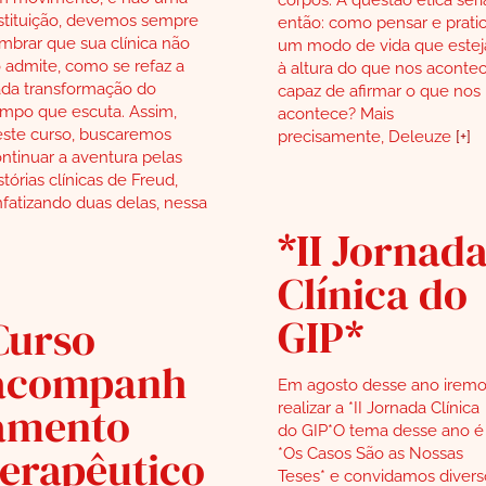
stituição, devemos sempre
então: como pensar e pratic
mbrar que sua clínica não
um modo de vida que estej
 admite, como se refaz a
à altura do que nos acontec
da transformação do
capaz de afirmar o que nos
mpo que escuta. Assim,
acontece? Mais
ste curso, buscaremos
precisamente, Deleuze
[+]
ntinuar a aventura pelas
stórias clínicas de Freud,
fatizando duas delas, nessa
*II Jornad
Clínica do
GIP*
Curso
acompanh
Em agosto desse ano iremo
amento
realizar a *II Jornada Clínica
do GIP*O tema desse ano é
terapêutico
*Os Casos São as Nossas
Teses* e convidamos divers