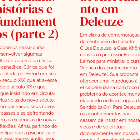
histórias e
nto em
fundament
Deleuze
os (parte 2)
Em clima de comemoração
do centenário do filósofo
ropomos nesse curso
Gilles Deleuze, a Casa Khōr
esenvolver algumas
convida o professor Frederi
flexões acerca da clínica
Lemos para ministrar o cur
icanalítica. Clínica que foi
“A ética do acontecimento
ventada por Freud em fins
em Deleuze”. Sua proposta
 século XIX, que atravessa
oferecer uma introdução à
do o século XX e que
ética deleuziana com foco 
gue insistindo em circular
problema do aconteciment
las veias do novo século,
elaborado no livro Lógica d
companhando seus novos
Sentido (1969). Para Deleuz
passes e se defrontando
os acontecimentos não
m as exigências de novas
cessam de insistir em nossa
flexões. Afinal, partindo do
vidas e de se efetuar
incípio que a psicanálise é
dolorosamente em nossos
m movimento, e não uma
corpos. A questão ética seri