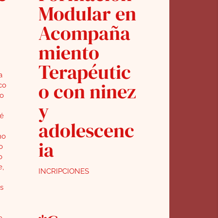
Modular en
Acompaña
miento
Terapéutic
a
o con ninez
co
so
y
 é
adolescenc
no
ia
o
o
e,
INCRIPCIONES
s
a,