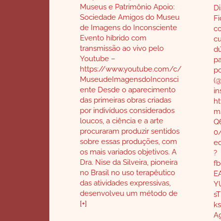
Museus e Patrimônio Apoio:
Di
Sociedade Amigos do Museu
Fi
de Imagens do Inconsciente
c
Evento híbrido com
cu
transmissão ao vivo pelo
dú
Youtube –
pa
https://www.youtube.com/c/
p
MuseudeImagensdoInconsci
(
ente Desde o aparecimento
in
das primeiras obras criadas
ht
por indivíduos considerados
m
loucos, a ciência e a arte
Q
procuraram produzir sentidos
0
sobre essas produções, com
ed
os mais variados objetivos. A
?
Dra. Nise da Silveira, pioneira
f
no Brasil no uso terapêutico
E
das atividades expressivas,
Y
desenvolveu um método de
s
[+]
k
A