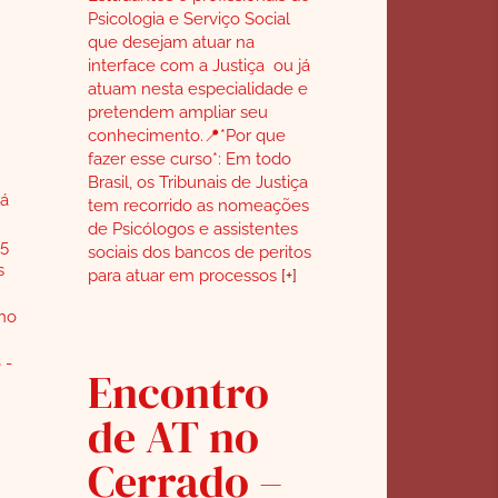
Psicologia e Serviço Social
que desejam atuar na
interface com a Justiça ou já
atuam nesta especialidade e
pretendem ampliar seu
conhecimento.📍*Por que
fazer esse curso*: Em todo
Brasil, os Tribunais de Justiça
rá
tem recorrido as nomeações
de Psicólogos e assistentes
5
sociais dos bancos de peritos
s
para atuar em processos
[+]
 no
 -
Encontro
de AT no
Cerrado –