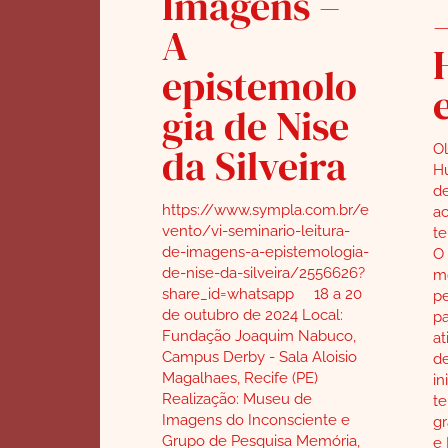
Imagens –
A
epistemolo
gia de Nise
da Silveira
Ol
H
de
https://www.sympla.com.br/e
a
vento/vi-seminario-leitura-
te
de-imagens-a-epistemologia-
O 
de-nise-da-silveira/2556626?
m
share_id=whatsapp 18 a 20
pe
de outubro de 2024 Local:
pa
Fundação Joaquim Nabuco,
at
Campus Derby - Sala Aloisio
de
Magalhaes, Recife (PE)
in
Realização: Museu de
te
Imagens do Inconsciente e
gr
Grupo de Pesquisa Memória,
e 