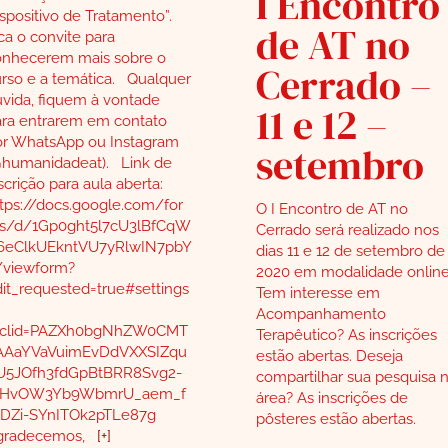
I Encontro
spositivo de Tratamento”.
de AT no
ca o convite para
onhecerem mais sobre o
Cerrado –
rso e a temática. Qualquer
vida, fiquem à vontade
11 e 12 –
ra entrarem em contato
or WhatsApp ou Instagram
setembro
@humanidadeat). Link de
scrição para aula aberta:
tps://docs.google.com/for
O I Encontro de AT no
s/d/1Gp0ght5l7cU3lBfCqW
Cerrado será realizado nos
6eClkUEkntVU7yRlwIN7pbY
dias 11 e 12 de setembro de
/viewform?
2020 em modalidade online
it_requested=true#settings
Tem interesse em
Acompanhamento
bclid=PAZXh0bgNhZW0CMT
Terapêutico? As inscrições
AAaYVaVuimEvDdVXXSIZqu
estão abertas. Deseja
U5JOfh3fdGpBtBRR8Svg2-
compartilhar sua pesquisa 
THvOW3Yb9WbmrU_aem_f
área? As inscrições de
sDZi-SYnITOk2pTLe87g
pôsteres estão abertas.
gradecemos,
[+]