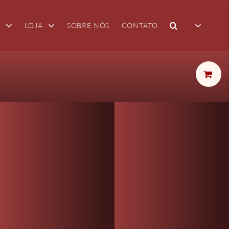
A
LOJA
SOBRE NÓS
CONTATO
Toggle
Sliding
Bar
Area