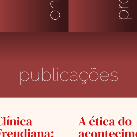
publicações
Clínica
A ética do
Freudiana:
acontecim