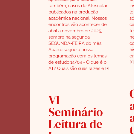
também, casos de ATescolar
in
publicados na produção
le
acadêmica nacional. Nossos
só
encontros vão acontecer de
ca
abril a novembro de 2025,
te
sempre na segunda
ne
SEGUNDA-FEIRA do mês.
co
Abaixo segue a nossa
hi
programação com os temas
en
de estudo:14/04 - O que é o
[+]
AT? Quais são suas raízes e
[+]
VI
Seminário
Leitura de