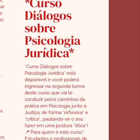
*Curso
ar
Diálogos
a
e,
sobre
Psicologia
Jurídica*
*Curso Diálogos sobre
a
Psicologia Jurídica* está
disponível e você poderá
ingressar na segunda turma
deste curso que vai te
conduzir pelos caminhos da
prática em Psicologia junto à
s
Justiça, de forma *reflexiva* e
*crítica*, pautando-se o seu
fazer em uma postura *ética*!
📍*Para quem é este curso*:
os
Estudantes e profissionais de