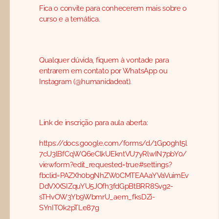
Fica o convite para conhecerem mais sobre o
curso e a temática.
Qualquer dúvida, fiquem à vontade para
entrarem em contato por WhatsApp ou
Instagram (@humanidadeat).
Link de inscrição para aula aberta:
https://docs.google.com/forms/d/1Gp0ght5l
7cU3lBfCqWQ6eClkUEkntVU7yRlwIN7pbY0/
viewform?edit_requested=true#settings?
fbclid=PAZXh0bgNhZW0CMTEAAaYVaVuimEv
DdVXXSIZquYU5JOfh3fdGpBtBRR8Svg2-
sTHvOW3Yb9WbmrU_aem_fksDZi-
SYnITOk2pTLe87g