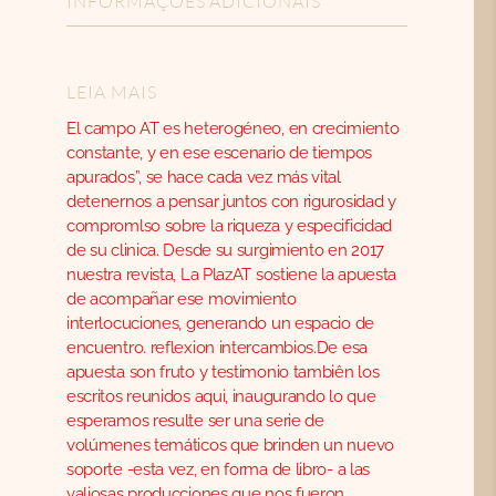
INFORMAÇÕES ADICIONAIS
adolescencias
y
ámbito
LEIA MAIS
escolar
El campo AT es heterogéneo, en crecimiento
[Español]
constante, y en ese escenario de tiempos
quantidade
apurados”, se hace cada vez más vital
detenernos a pensar juntos con rigurosidad y
compromlso sobre la riqueza y especificidad
de su clinica. Desde su surgimiento en 2017
nuestra revista, La PlazAT sostiene la apuesta
de acompañar ese movimiento
interlocuciones, generando un espacio de
encuentro. reflexion intercambios.De esa
apuesta son fruto y testimonio tambiên los
escritos reunidos aqui, inaugurando lo que
esperamos resulte ser una serie de
volúmenes temáticos que brinden un nuevo
soporte -esta vez, en forma de libro- a las
valiosas producciones que nos fueron