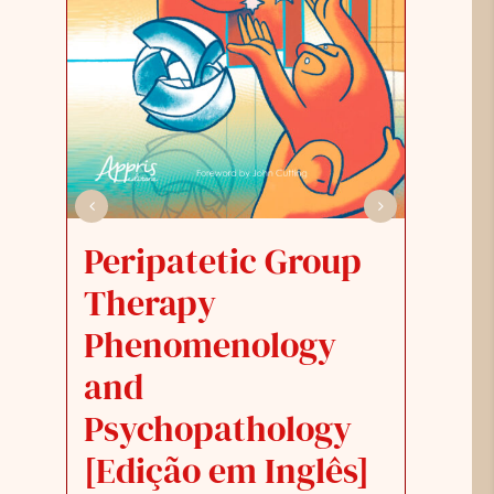
Peripatetic Group
K
Therapy
T
Phenomenology
P
and
Psychopathology
F
[Edição em Inglês]
P