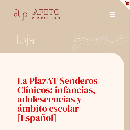
Skip
to
content
Toggle
Navigat
PUBLICAÇÕES
loja
ENCICLOPÉDIA
ENTREVISTAS
PROFISSIONAIS
La PlazAT Senderos
Clínicos: infancias,
BIBLIOTECA
adolescencias y
LOJA
ámbito escolar
[Español]
SOBRE NÓS