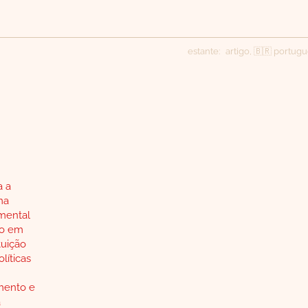
estante:
artigo
,
🇧🇷 portug
a a
ma
 mental
to em
tuição
líticas
mento e
a