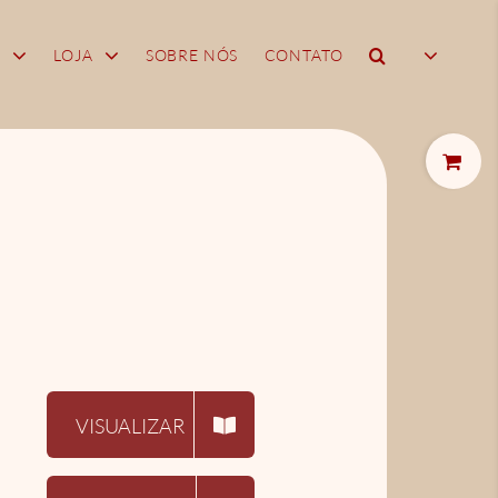
biblioteca
A
LOJA
SOBRE NÓS
CONTATO
Toggle
Sliding
Bar
Area
VISUALIZAR