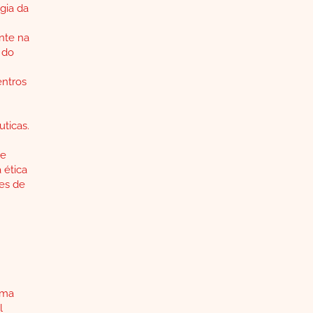
gia da
nte na
 do
entros
uticas.
de
 ética
res de
rma
l