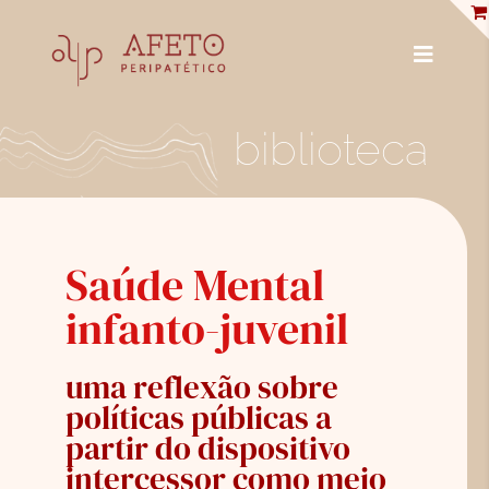
Skip
to
content
Toggle
Navigat
PUBLICAÇÕES
biblioteca
ENCICLOPÉDIA
ENTREVISTAS
Saúde Mental
PROFISSIONAIS
infanto-juvenil
BIBLIOTECA
uma reflexão sobre
LOJA
políticas públicas a
partir do dispositivo
SOBRE NÓS
intercessor como meio