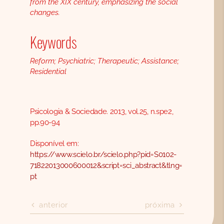
from the XIX century, emphasizing the social
changes.
Keywords
Reform; Psychiatric; Therapeutic; Assistance;
Residential
Psicologia & Sociedade. 2013, vol.25, n.spe2,
pp.90-94
Disponível em:
https://www.scielo.br/scielo.php?pid=S0102-
71822013000600012&script=sci_abstract&tlng=
pt
anterior
próxima