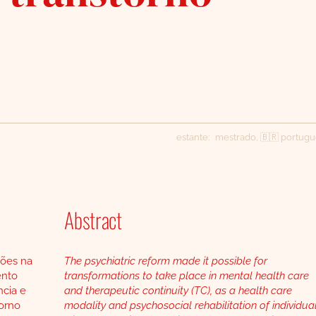
estante:
mestrado
,
🇧🇷 portug
Abstract
ções na
The psychiatric reform made it possible for
ento
transformations to take place in mental health care
ncia e
and therapeutic continuity (TC), as a health care
torno
modality and psychosocial rehabilitation of individua