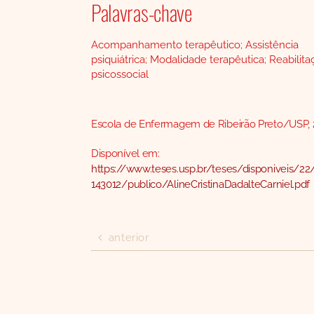
Palavras-chave
Acompanhamento terapêutico; Assistência
psiquiátrica; Modalidade terapêutica; Reabilita
psicossocial
Escola de Enfermagem de Ribeirão Preto/USP,
Disponível em:
https://www.teses.usp.br/teses/disponiveis/2
143012/publico/AlineCristinaDadalteCarniel.pdf
anterior