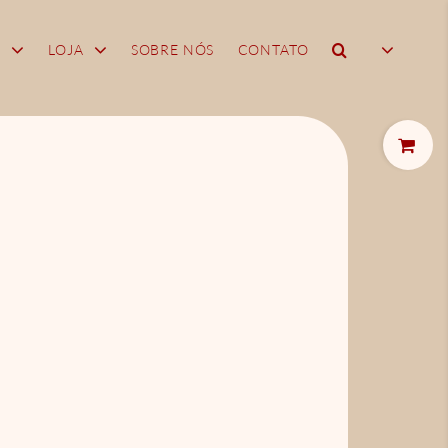
biblioteca
A
LOJA
SOBRE NÓS
CONTATO
Toggle
Sliding
Bar
Area