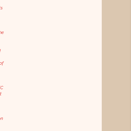
ts
the
d
of
TC
t
on