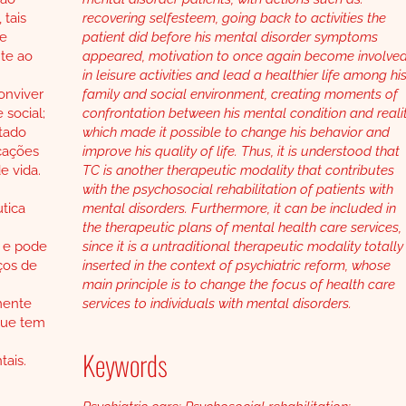
 tais
recovering selfesteem, going back to activities the
de
patient did before his mental disorder symptoms
nte ao
appeared, motivation to once again become involve
in leisure activities and lead a healthier life among hi
onviver
family and social environment, creating moments of
 social;
confrontation between his mental condition and realit
tado
which made it possible to change his behavior and
icações
improve his quality of life. Thus, it is understood that
e vida.
TC is another therapeutic modality that contributes
with the psychosocial rehabilitation of patients with
tica
mental disorders. Furthermore, it can be included in
the therapeutic plans of mental health care services,
l e pode
since it is a untraditional therapeutic modality totally
ços de
inserted in the context of psychiatric reform, whose
main principle is to change the focus of health care
mente
services to individuals with mental disorders.
 que tem
Keywords
tais.