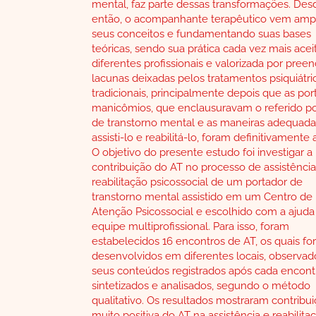
mental, faz parte dessas transformações. Des
então, o acompanhante terapêutico vem amp
seus conceitos e fundamentando suas bases
teóricas, sendo sua prática cada vez mais acei
diferentes profissionais e valorizada por pree
lacunas deixadas pelos tratamentos psiquiátri
tradicionais, principalmente depois que as por
manicômios, que enclausuravam o referido po
de transtorno mental e as maneiras adequada
assisti-lo e reabilitá-lo, foram definitivamente 
O objetivo do presente estudo foi investigar a
contribuição do AT no processo de assistência
reabilitação psicossocial de um portador de
transtorno mental assistido em um Centro de
Atenção Psicossocial e escolhido com a ajuda
equipe multiprofissional. Para isso, foram
estabelecidos 16 encontros de AT, os quais f
desenvolvidos em diferentes locais, observad
seus conteúdos registrados após cada encont
sintetizados e analisados, segundo o método
qualitativo. Os resultados mostraram contribu
muito positiva do AT na assistência e reabilita