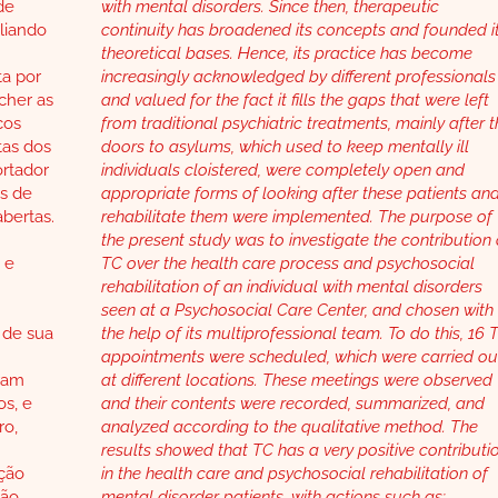
de
with mental disorders. Since then, therapeutic
liando
continuity has broadened its concepts and founded i
theoretical bases. Hence, its practice has become
ta por
increasingly acknowledged by different professionals
ncher as
and valued for the fact it fills the gaps that were left
cos
from traditional psychiatric treatments, mainly after 
tas dos
doors to asylums, which used to keep mentally ill
rtador
individuals cloistered, were completely open and
s de
appropriate forms of looking after these patients an
abertas.
rehabilitate them were implemented. The purpose of
the present study was to investigate the contribution 
 e
TC over the health care process and psychosocial
rehabilitation of an individual with mental disorders
seen at a Psychosocial Care Center, and chosen with
 de sua
the help of its multiprofessional team. To do this, 16 
appointments were scheduled, which were carried ou
oram
at different locations. These meetings were observed
os, e
and their contents were recorded, summarized, and
ro,
analyzed according to the qualitative method. The
results showed that TC has a very positive contributi
ição
in the health care and psychosocial rehabilitation of
ção
mental disorder patients, with actions such as: