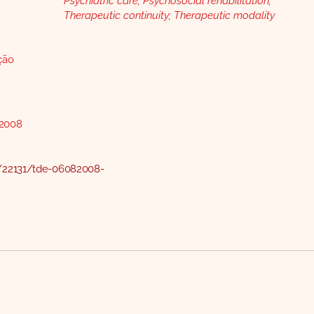
Psychiatric care; Psychosocial rehabilitation;
Therapeutic continuity; Therapeutic modality
ção
 2008
2/22131/tde-06082008-