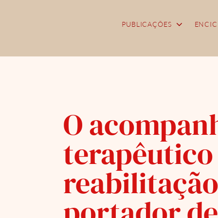
Skip
to
PUBLICAÇÕES
ENCIC
content
O acompan
terapêutico 
reabilitação
portador de