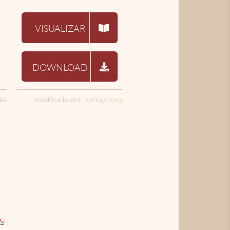
VISUALIZAR
DOWNLOAD
uês
modificado em: 27/05/2023
ls