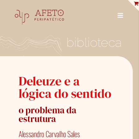
Skip
to
content
Toggle
Navigat
PUBLICAÇÕES
biblioteca
ENCICLOPÉDIA
ENTREVISTAS
Deleuze e a
PROFISSIONAIS
lógica do sentido
BIBLIOTECA
o problema da
LOJA
estrutura
SOBRE NÓS
Alessandro Carvalho Sales