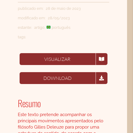
CONTATO
publicado em: 28 de maio de 2023
SEARCH
modificado em: 28/05/2023
FOR:
estante:
artigo
,
português
tags:
PORTUGUÊS
VISUALIZAR
DOWNLOAD
Resumo
Este texto pretende acompanhar os
principais movimentos apresentados pelo
filósofo Gilles Deleuze para propor uma