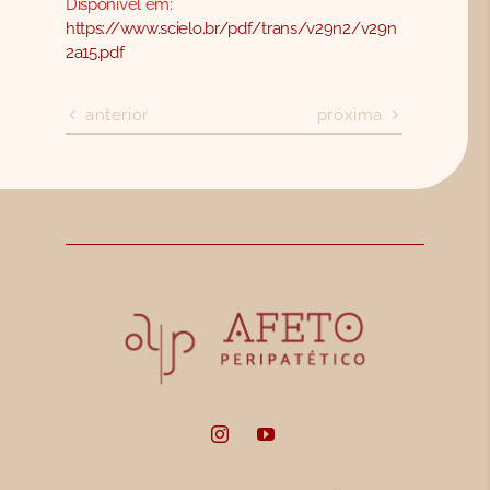
Disponível em:
https://www.scielo.br/pdf/trans/v29n2/v29n
2a15.pdf
anterior
próxima