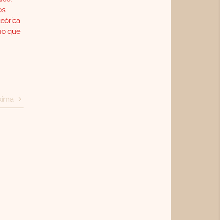
os
teórica
ino que
xima