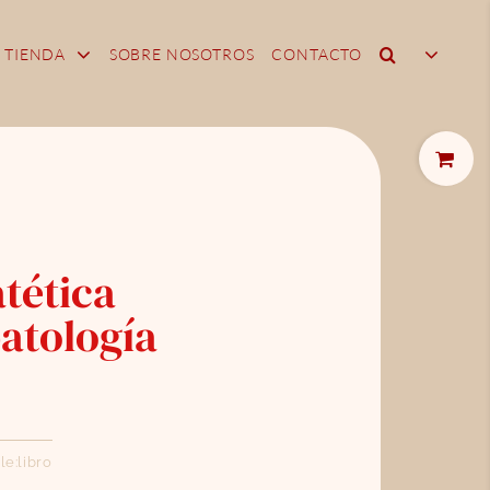
TIENDA
SOBRE NOSOTROS
CONTACTO
Toggle
Sliding
Bar
Area
tética
atología
le:
libro