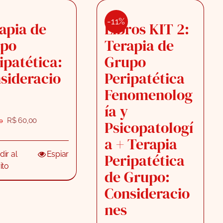
-11%
apia de
Libros KIT 2:
upo
Terapia de
ipatética:
Grupo
sideracio
Peripatética
Fenomenolog
ía y
El
El
R$
60,00
0
Psicopatologí
precio
precio
a + Terapia
original
actual
era:
es:
ir al
Espiar
Peripatética
R$ 66,00.
R$ 60,00.
ito
de Grupo:
Consideracio
nes