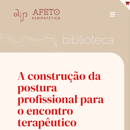
Skip
to
content
Toggle
Navigat
PUBLICACIONES
biblioteca
ENCICLOPEDIA
ENTREVISTAS
A construção da
PROFESIONALES
postura
BIBLIOTECA
profissional para
TIENDA
o encontro
terapêutico
SOBRE NOSOTROS