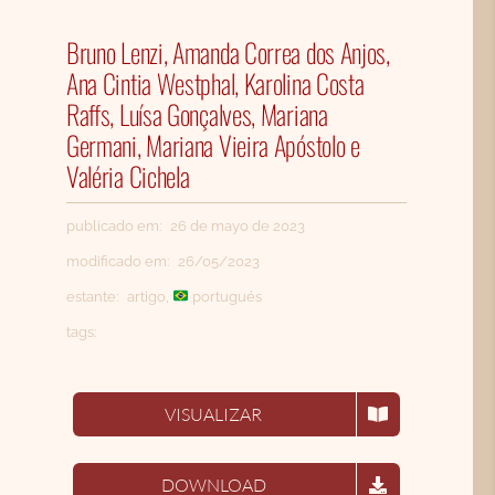
CONTACTO
Bruno Lenzi, Amanda Correa dos Anjos,
SEARCH
Ana Cintia Westphal, Karolina Costa
FOR:
Raffs, Luísa Gonçalves, Mariana
Germani, Mariana Vieira Apóstolo e
ESPAÑOL
Valéria Cichela
publicado em: 26 de mayo de 2023
modificado em: 26/05/2023
estante:
artigo
,
portugués
tags:
VISUALIZAR
DOWNLOAD