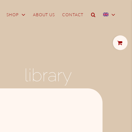
SHOP
ABOUT US
CONTACT
Toggle
Sliding
Bar
Area
library